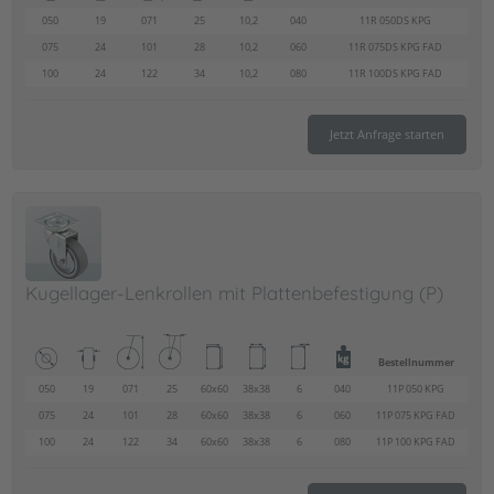
050
19
071
25
10,2
040
11R 050DS KPG
075
24
101
28
10,2
060
11R 075DS KPG FAD
100
24
122
34
10,2
080
11R 100DS KPG FAD
Jetzt Anfrage starten
Kugellager-Lenkrollen mit Plattenbefestigung (P)
Bestellnummer
050
19
071
25
60x60
38x38
6
040
11P 050 KPG
075
24
101
28
60x60
38x38
6
060
11P 075 KPG FAD
100
24
122
34
60x60
38x38
6
080
11P 100 KPG FAD