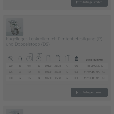
Jetzt Anfrage starten
Kugellager-Lenkrollen mit Plattenbefestigung (P)
und Doppelstopp (DS)
Bestellnummer
050
19
071
25
60x60
38x38
6
040
11P 050DS KPG
075
24
101
28
60x60
38x38
6
060
11P 075DS KPG FAD
100
24
122
34
60x60
38x38
6
080
11P 100DS KPG FAD
Jetzt Anfrage starten