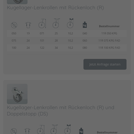
Kugellager-Lenkrollen mit Rückenloch (R)
Bestellnummer
050
19
071
25
10,2
040
11R 050 KPG
075
24
101
28
10,2
060
11R 075 KPG FAD
100
24
122
34
10,2
080
11R 100 KPG FAD
Jetzt Anfrage starten
Kugellager-Lenkrollen mit Rückenloch (R) und
Doppelstopp (DS)
Bestellnummer