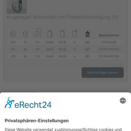
Kugellager-Bockrollen mit Plattenbefestigung (P)
Bestellnummer
050
19
071
60x60
38x38
6
040
12P 050 KPG
075
24
101
60x60
38x38
6
060
12P 075 KPG FAD
100
24
122
60x60
38x38
6
080
12P 100 KPG FAD
Jetzt Anfrage starten
Apparaterollen
Apparaterollen mit Gleitlagerrädern
Apparaterollen mit Kugellagerrädern
Apparate-Doppelrollen mit Gleit-/ Kugellagerrädern
Apparate-Doppelrollen mit Gleitlager-Kunststoffrädern