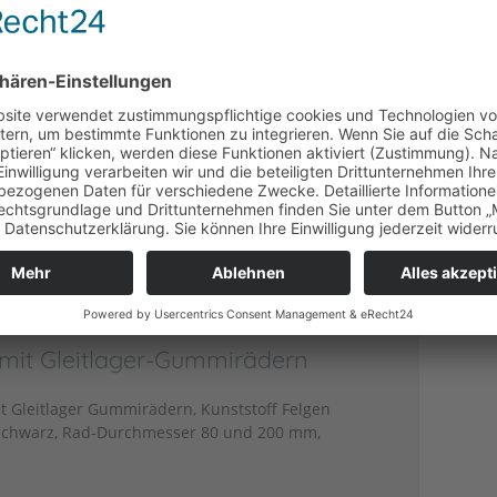
e Rollen mit Phenolharz-
n
it hitzebeständigen Gleitlager
arz, Temperaturbeständigkeit -40°C bis +
r 80 bis 200 mm, Gehäuse: Ausführung A =
rung B = Edelstahl
n mit Gleitlager-Gummirädern
it Gleitlager Gummirädern, Kunststoff Felgen
schwarz, Rad-Durchmesser 80 und 200 mm,