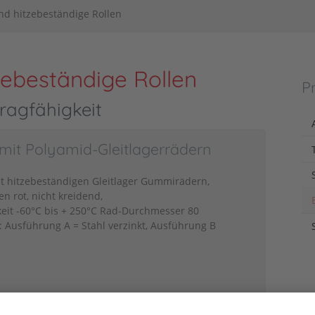
nd hitzebeständige Rollen
zebeständige Rollen
P
ragfähigkeit
 mit Polyamid-Gleitlagerrädern
mit hitzebeständigen Gleitlager Gummirädern,
en rot, nicht kreidend,
eit -60°C bis + 250°C Rad-Durchmesser 80
Ausführung A = Stahl verzinkt, Ausführung B