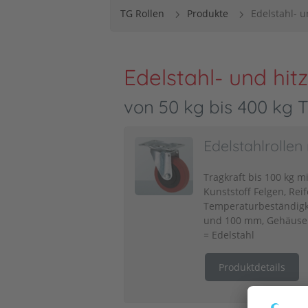
TG Rollen
Produkte
Edelstahl- u
Edelstahl- und hit
von 50 kg bis 400 kg T
Edelstahlrollen
Tragkraft bis 100 kg 
Kunststoff Felgen, Reif
Temperaturbeständigk
und 100 mm, Gehäuse: 
= Edelstahl
Produktdetails