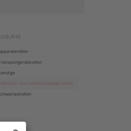
rodukte
Apparaterollen
Transportgeräterollen
Sonstige
Edelstahl- und hitzebeständige Rollen
Schwerlastrollen