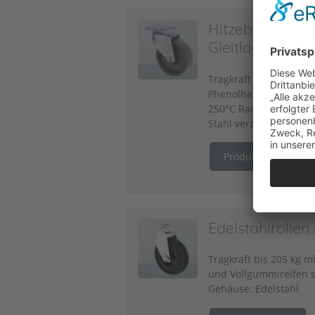
Hitzebeständig
Gleitlagerräder
Tragkraft bis 100 kg m
Phenolharzrädern schw
250°C Rad-Durchmesse
Stahl verzinkt, Ausfüh
Produktdetails
Edelstahlrolle
Tragkraft bis 205 kg m
und Vollgummireifen 
Gehäuse: Edelstahl